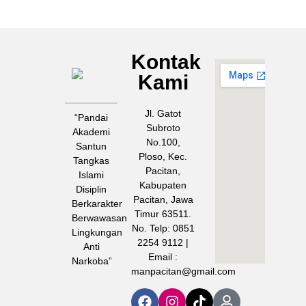
Kontak
MAN
Kami
PACITAN
Jl. Gatot
“Pandai
Subroto
Akademi
No.100,
Santun
Ploso, Kec.
Tangkas
Pacitan,
Islami
Kabupaten
Disiplin
Pacitan, Jawa
Berkarakter
Timur 63511.
Berwawasan
No. Telp: 0851
Lingkungan
2254 9112 |
Anti
Email :
Narkoba”
manpacitan@gmail.com