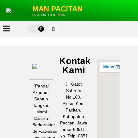
MAN PACITAN
PASTI PINTER BERLIAN
Kontak
MAN
Kami
PACITAN
Jl. Gatot
“Pandai
Subroto
Akademi
No.100,
Santun
Ploso, Kec.
Tangkas
Pacitan,
Islami
Kabupaten
Disiplin
Pacitan, Jawa
Berkarakter
Timur 63511.
Berwawasan
No. Telp: 0851
Lingkungan