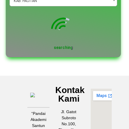
KAB. PACITAN
Kontak
MAN
Kami
PACITAN
Jl. Gatot
“Pandai
Subroto
Akademi
No.100,
Santun